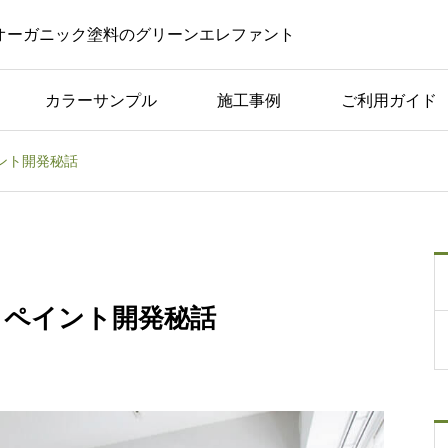
オーガニック塗料のグリーンエレファント
カラーサンプル
施工事例
ご利用ガイド
ント開発秘話
コラム一覧
した
美容室やサロンでの黒板
つく
ボード｜活用のアイデア
や注意点を紹介！
クペイント開発秘話