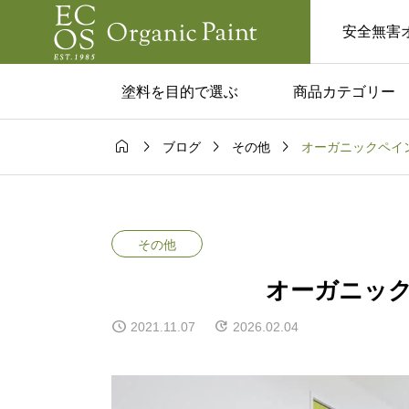
安全無害
塗料を目的で選ぶ
商品カテゴリー




オーガニックペイ
ブログ
その他
ム一覧
コラム一覧

塗料はあり？
カフェみたいな家に
実用的な活用
い人へ。黒板塗料で
その他
と注意点！
るおしゃれ空間
オーガニッ
2021.11.07
2026.02.04