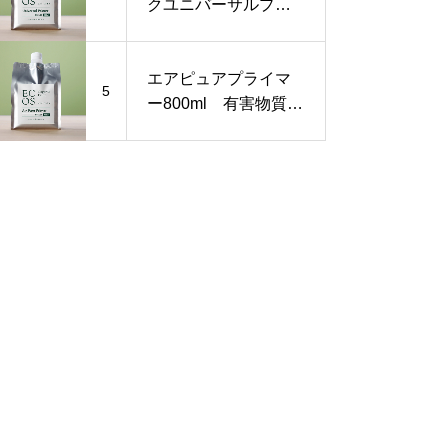
クユニバーサルプラ
イマー800ml《VOC
フリー無害ペンキ》
エアピュアプライマ
5
ー800ml 有害物質を
閉じ込める下地塗料
シックハウス対策