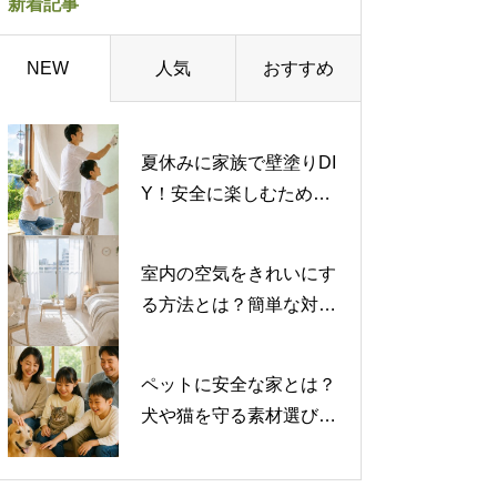
新着記事
人気
おすすめ
NEW
夏休みに家族で壁塗りDI
Y！安全に楽しむための
注意点を解説
室内の空気をきれいにす
る方法とは？簡単な対策
から専門的な対策まで紹
介
ペットに安全な家とは？
犬や猫を守る素材選びと
注意したい有害物質