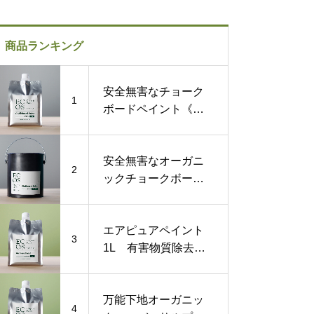
商品ランキング
安全無害なチョーク
1
ボードペイント《黒
板塗料》1L
安全無害なオーガニ
2
ックチョークボード
ペイント《黒板塗
料》1ガロン
エアピュアペイント
3
1L 有害物質除去す
る化学物質過敏症対
策塗料
万能下地オーガニッ
4