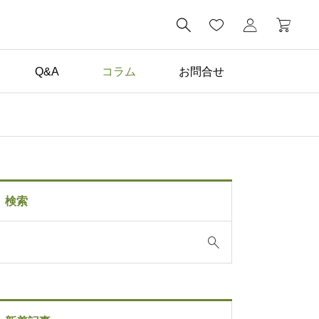

Q&A
コラム
お問合せ
コラム一覧

子どもが毎日描きたくな
る。家の中に黒板がある
検索
暮らし