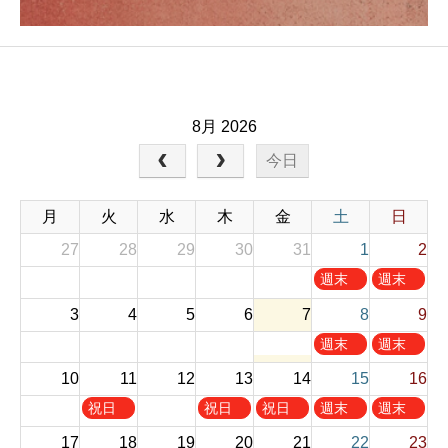
8月 2026
今日
月
火
水
木
金
土
日
27
28
29
30
31
1
2
土
日
週末
週末
曜
曜
お休
お休
3
4
5
6
7
8
9
日
日
み
み
,
,
土
日
週末
週末
8
8
曜
曜
お休
お休
10
11
12
13
14
月
15
月
16
日
日
み
み
1
2
,
,
火
木
金
土
日
祝日
祝日
祝日
週末
週末
s
n
8
8
曜
曜
曜
曜
曜
お休
お休
t
d
17
18
19
20
21
22
23
月
月
日
日
日
日
日
み
み