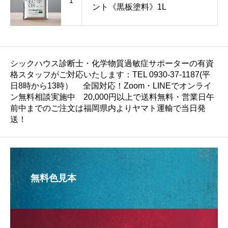
1
ント《黒板塗料》1L
シックハウス診断士・化学物質過敏症サポーターの有資
格スタッフがご対応いたします：TEL 0930-37-1187(平
日8時から13時） 全国対応！Zoom・LINEでオンライ
ン無料相談実施中 20,000円以上で送料無料・営業日午
前中までのご注文は福岡県内よりヤマト運輸で当日発
送！
無料色見本