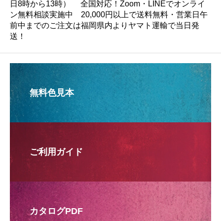
日8時から13時） 全国対応！Zoom・LINEでオンライ
ン無料相談実施中 20,000円以上で送料無料・営業日午
前中までのご注文は福岡県内よりヤマト運輸で当日発
送！
無料色見本
ご利用ガイド
カタログPDF