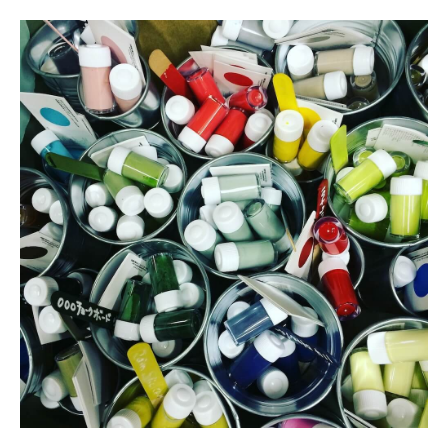
イ
ン
ト
3
つ
シ
ッ
ク
ハ
ウ
ス
・
化