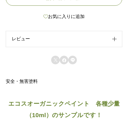
l
お気に入りに追加
サ
ン
プ
レビュー
ル
各
レビュー投稿には、会員登録が必要です。



種
会員登録する
オ
ー
安全・無害塗料
ガ
ニ
エコスオーガニックペイント 各種少量
ッ
（10ml）のサンプルです！
ク
ペ