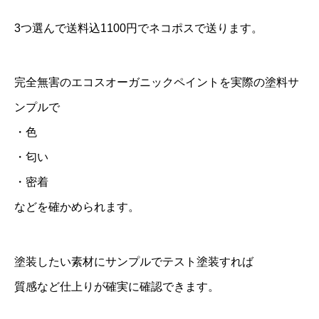
学
3つ選んで送料込1100円でネコポスで送ります。
物
質
完全無害のエコスオーガニックペイントを実際の塗料サ
過
ンプルで
敏
・色
症
の
・匂い
方
・密着
に
などを確かめられます。
安
全
塗装したい素材にサンプルでテスト塗装すれば
塗
質感など仕上りが確実に確認できます。
料
個