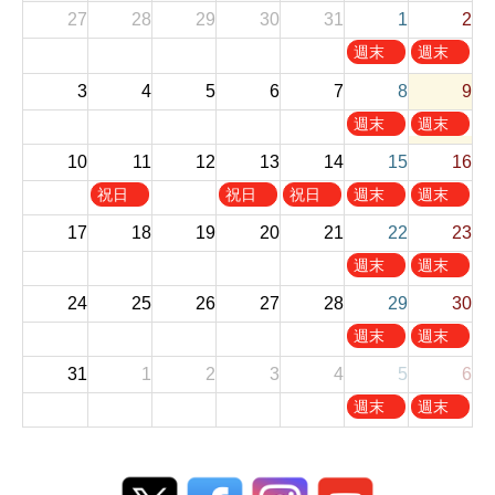
27
28
29
30
31
1
2
土
日
週末
週末
曜
曜
お休
お休
3
4
5
6
7
8
9
日
日
み
み
,
,
土
日
週末
週末
8
8
曜
曜
お休
お休
10
11
12
13
14
月
15
月
16
日
日
み
み
1
2
,
,
火
木
金
土
日
祝日
祝日
祝日
週末
週末
s
n
8
8
曜
曜
曜
曜
曜
お休
お休
t
d
17
18
19
20
21
22
23
月
月
日
日
日
日
日
み
み
2
2
8
9
,
,
,
,
,
土
日
週末
週末
0
0
t
t
8
8
8
8
8
曜
曜
お休
お休
2
2
h
h
24
25
26
27
28
29
30
月
月
月
月
月
日
日
み
み
6
6
2
2
1
1
1
1
1
,
,
土
日
週末
週末
0
0
1
3
4
5
6
8
8
曜
曜
お休
お休
2
2
t
t
t
t
t
31
1
2
3
4
5
6
月
月
日
日
み
み
6
6
h
h
h
h
h
2
2
,
,
土
日
週末
週末
2
2
2
2
2
2
3
8
8
曜
曜
お休
お休
0
0
0
0
0
n
r
月
月
日
日
み
み
2
2
2
2
2
d
d
2
3
,
,
6
6
6
6
6
2
2
9
0
9
9