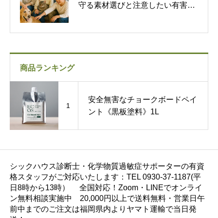
守る素材選びと注意したい有害物
質
商品ランキング
安全無害なチョークボードペイ
1
ント《黒板塗料》1L
シックハウス診断士・化学物質過敏症サポーターの有資
格スタッフがご対応いたします：TEL 0930-37-1187(平
日8時から13時） 全国対応！Zoom・LINEでオンライ
ン無料相談実施中 20,000円以上で送料無料・営業日午
前中までのご注文は福岡県内よりヤマト運輸で当日発