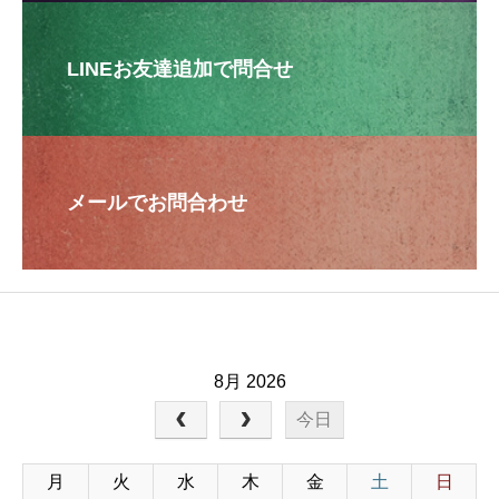
LINEお友達追加で問合せ
メールでお問合わせ
8月 2026
今日
月
火
水
木
金
土
日