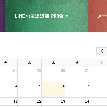
LINEお友達追加で問合せ
メー
火
水
木
金
土
28
29
30
31
4
5
6
7
11
12
13
14