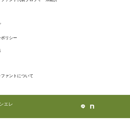
プ
ーポリシー
法
レファントについて
ンエレ