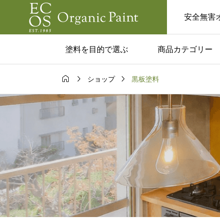
安全無害
塗料を目的で選ぶ
商品カテゴリー



黒板塗料
ショップ
ム一覧
コラム一覧

いな家にした
美容室やサロンでの
板塗料でつく
ボード｜活用のアイ
ゃれ空間
や注意点を紹介！