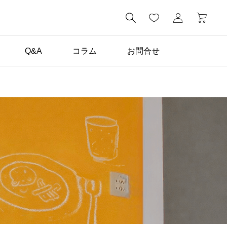

Q&A
コラム
お問合せ
コラム一覧

DIY塗装で失敗しないた
めに！養生の基本手順と
注意点を解説