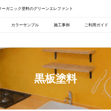
オーガニック塗料のグリーンエレファント
カラーサンプル
施工事例
ご利用ガイド
コラム一覧
黒板
子どもが毎日描きたくな
デア
る。家の中に黒板がある
暮らし
黒板塗料