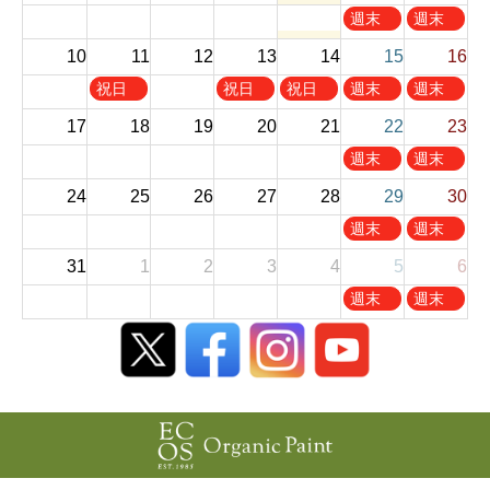
,
,
土
日
週末
週末
8
8
曜
曜
お休
お休
10
11
12
13
14
月
15
月
16
日
日
み
み
1
2
,
,
火
木
金
土
日
祝日
祝日
祝日
週末
週末
s
n
8
8
曜
曜
曜
曜
曜
お休
お休
t
d
17
18
19
20
21
22
23
月
月
日
日
日
日
日
み
み
2
2
8
9
,
,
,
,
,
土
日
週末
週末
0
0
t
t
8
8
8
8
8
曜
曜
お休
お休
2
2
h
h
24
25
26
27
28
29
30
月
月
月
月
月
日
日
み
み
6
6
2
2
1
1
1
1
1
,
,
土
日
週末
週末
0
0
1
3
4
5
6
8
8
曜
曜
お休
お休
2
2
t
t
t
t
t
31
1
2
3
4
5
6
月
月
日
日
み
み
6
6
h
h
h
h
h
2
2
,
,
土
日
週末
週末
2
2
2
2
2
2
3
8
8
曜
曜
お休
お休
0
0
0
0
0
n
r
月
月
日
日
み
み
2
2
2
2
2
d
d
2
3
,
,
6
6
6
6
6
2
2
9
0
9
9
0
0
t
t
月
月
2
2
h
h
5
6
6
6
2
2
t
t
0
0
h
h