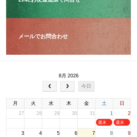
メールでお問合わせ
8月 2026
今日
月
火
水
木
金
土
日
27
28
29
30
31
1
2
土
日
週末
週末
曜
曜
お休
お休
3
4
5
6
7
8
9
日
日
み
み