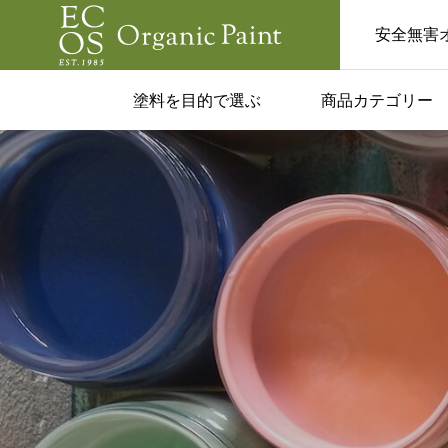
安全無害
塗料を目的で選ぶ
商品カテゴリー
ム一覧
コラム一覧

塗料はあり？
カフェみたいな家に
実用的な活用
い人へ。黒板塗料で
と注意点！
るおしゃれ空間