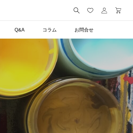

Q&A
コラム
お問合せ
コラム一覧

子どもが毎日描きたくな
る。家の中に黒板がある
暮らし