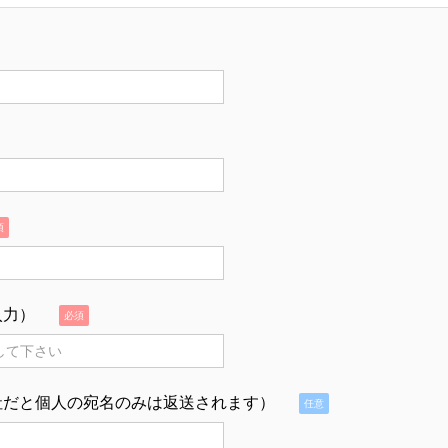
須
入力）
必須
社だと個人の宛名のみは返送されます）
任意