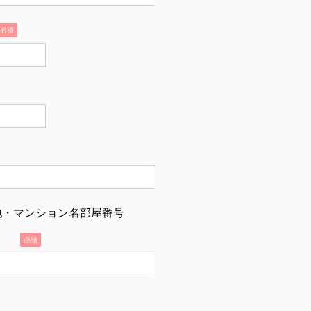
必須
地・マンション名部屋番号
！
必須