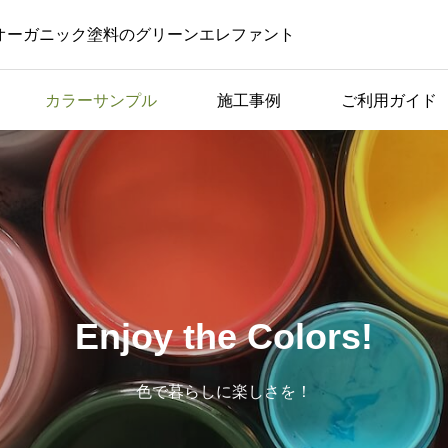
オーガニック塗料のグリーンエレファント
カラーサンプル
施工事例
ご利用ガイド
コラム一覧
した
美容室やサロンでの黒板
つく
ボード｜活用のアイデア
や注意点を紹介！
Enjoy the Colors!
色で暮らしに楽しさを！