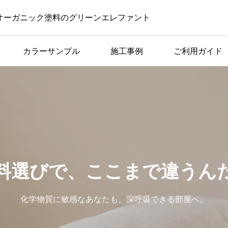
オーガニック塗料のグリーンエレファント
カラーサンプル
施工事例
ご利用ガイド
コラム一覧
黒板
子どもが毎日描きたくな
デア
る。家の中に黒板がある
暮らし
料選びで、ここまで違うん
化学物質に敏感なあなたも、深呼吸できる部屋へ。