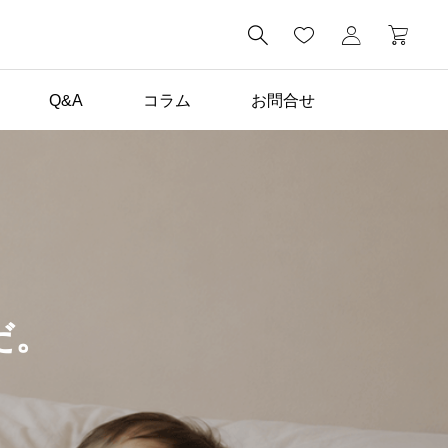

Q&A
コラム
お問合せ
コラム一覧

DIY塗装で失敗しないた
めに！養生の基本手順と
注意点を解説
だ。