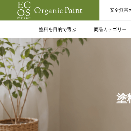
安全無害
塗料を目的で選ぶ
商品カテゴリー
ム一覧
コラム一覧

いな家にした
美容室やサロンでの
板塗料でつく
ボード｜活用のアイ
ゃれ空間
や注意点を紹介！
塗