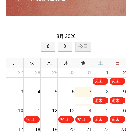
8月 2026
今日
月
火
水
木
金
土
日
27
28
29
30
31
1
2
土
日
週末
週末
曜
曜
お休
お休
3
4
5
6
7
8
9
日
日
み
み
,
,
土
日
週末
週末
8
8
曜
曜
お休
お休
10
11
12
13
14
月
15
月
16
日
日
み
み
1
2
,
,
火
木
金
土
日
祝日
祝日
祝日
週末
週末
s
n
8
8
曜
曜
曜
曜
曜
お休
お休
t
d
17
18
19
20
21
22
23
月
月
日
日
日
日
日
み
み