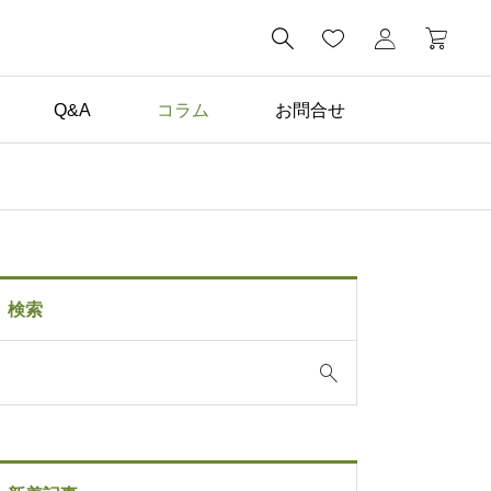

Q&A
コラム
お問合せ
コラム一覧

子どもが毎日描きたくな
る。家の中に黒板がある
検索
暮らし