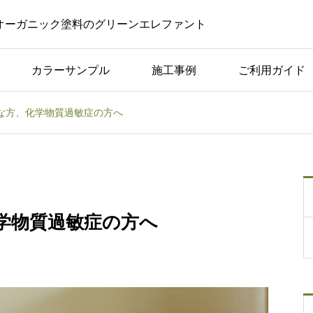
オーガニック塗料のグリーンエレファント
カラーサンプル
施工事例
ご利用ガイド
な方、化学物質過敏症の方へ
コラム一覧
した
美容室やサロンでの黒板
つく
ボード｜活用のアイデア
や注意点を紹介！
学物質過敏症の方へ