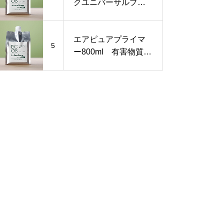
クユニバーサルプラ
イマー800ml《VOC
フリー無害ペンキ》
エアピュアプライマ
5
ー800ml 有害物質を
閉じ込める下地塗料
シックハウス対策