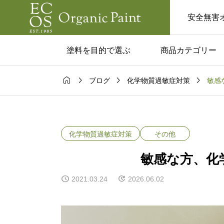
安全無害
塗料を目的で選ぶ
商品カテゴリー




敏感
ブログ
化学物質過敏症対策
ム一覧
コラム一覧

塗料はあり？
カフェみたいな家に
実用的な活用
い人へ。黒板塗料で
化学物質過敏症対策
その他
と注意点！
るおしゃれ空間
敏感な方、化
2021.03.24
2026.06.02