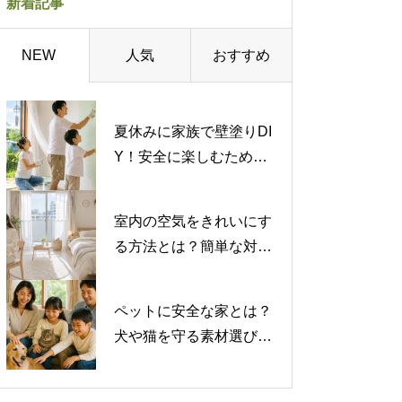
新着記事
人気
おすすめ
NEW
夏休みに家族で壁塗りDI
Y！安全に楽しむための
注意点を解説
室内の空気をきれいにす
る方法とは？簡単な対策
から専門的な対策まで紹
介
ペットに安全な家とは？
犬や猫を守る素材選びと
注意したい有害物質