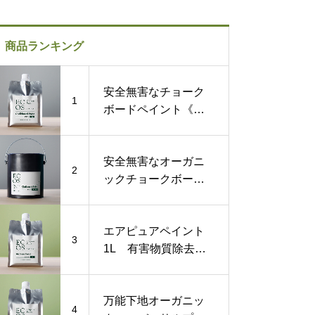
商品ランキング
安全無害なチョーク
1
ボードペイント《黒
板塗料》1L
安全無害なオーガニ
2
ックチョークボード
ペイント《黒板塗
料》1ガロン
エアピュアペイント
3
1L 有害物質除去す
る化学物質過敏症対
策塗料
万能下地オーガニッ
4