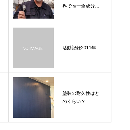
界で唯一全成分を
公開している黒板
塗料
活動記録2011年
塗装の耐久性はど
のくらい？