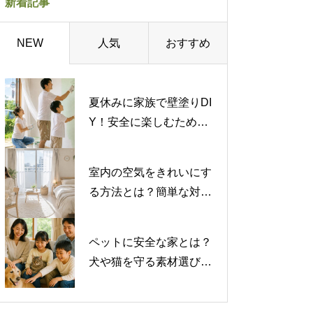
新着記事
人気
おすすめ
NEW
夏休みに家族で壁塗りDI
Y！安全に楽しむための
注意点を解説
室内の空気をきれいにす
る方法とは？簡単な対策
から専門的な対策まで紹
介
ペットに安全な家とは？
犬や猫を守る素材選びと
注意したい有害物質