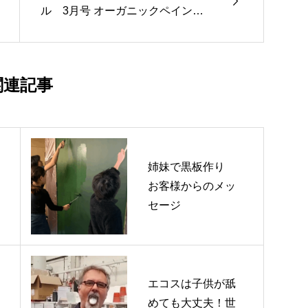

ル 3月号 オーガニックペイント
って何？
関連記事
姉妹で黒板作り
お客様からのメッ
セージ
エコスは子供が舐
めても大丈夫！世