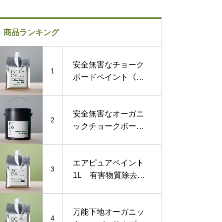
商品ランキング
安全無害なチョーク
1
ボードペイント《黒
板塗料》1L
安全無害なオーガニ
2
ックチョークボード
ペイント《黒板塗
料》1ガロン
エアピュアペイント
3
1L 有害物質除去す
る化学物質過敏症対
策塗料
万能下地オーガニッ
4