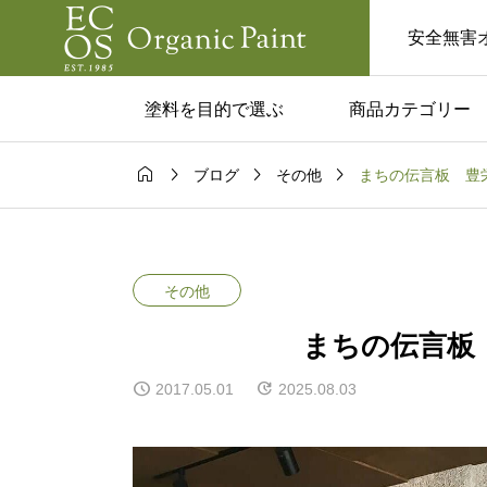
安全無害
塗料を目的で選ぶ
商品カテゴリー




まちの伝言板 豊
ブログ
その他
ム一覧
コラム一覧

塗料はあり？
カフェみたいな家に
実用的な活用
い人へ。黒板塗料で
その他
と注意点！
るおしゃれ空間
まちの伝言板
2017.05.01
2025.08.03