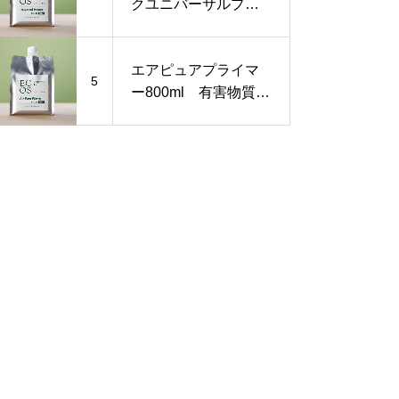
クユニバーサルプラ
イマー800ml《VOC
フリー無害ペンキ》
エアピュアプライマ
5
ー800ml 有害物質を
閉じ込める下地塗料
シックハウス対策