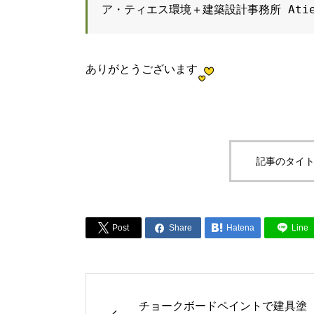
ア・ティエス環境＋建築設計事務所 Aties Ar
ありがとうございます
記事のタイト



Post
Share
Hatena
Line
チョークボードペイントで建具塗