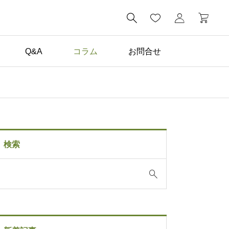

Q&A
コラム
お問合せ
コラム一覧

子どもが毎日描きたくな
る。家の中に黒板がある
検索
暮らし