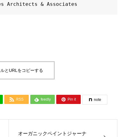
chitects & Associates
ルとURLをコピーする



RSS
feedly
Pin it
note
オーガニックペイントジャーナ