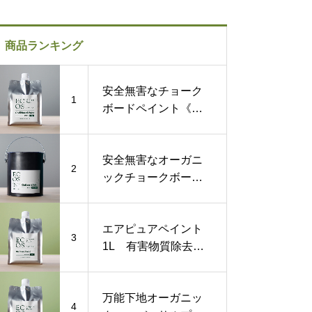
商品ランキング
安全無害なチョーク
1
ボードペイント《黒
板塗料》1L
安全無害なオーガニ
2
ックチョークボード
ペイント《黒板塗
料》1ガロン
エアピュアペイント
3
1L 有害物質除去す
る化学物質過敏症対
策塗料
万能下地オーガニッ
4