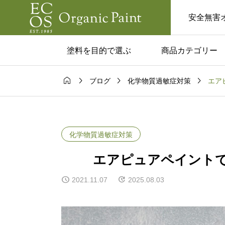
安全無害
塗料を目的で選ぶ
商品カテゴリー




エア
ブログ
化学物質過敏症対策
ム一覧
コラム一覧

いな家にした
美容室やサロンでの
板塗料でつく
ボード｜活用のアイ
化学物質過敏症対策
ゃれ空間
や注意点を紹介！
エアピュアペイント
2021.11.07
2025.08.03