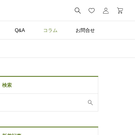

Q&A
コラム
お問合せ
コラム一覧

DIY塗装で失敗しないた
めに！養生の基本手順と
検索
注意点を解説