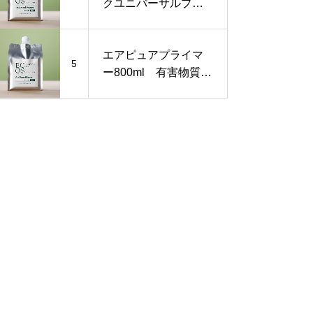
クユニバーサルプラ
イマー800ml《VOC
フリー無害ペンキ》
エアピュアプライマ
5
ー800ml 有害物質を
閉じ込める下地塗料
シックハウス対策