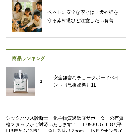
ペットに安全な家とは？犬や猫を
守る素材選びと注意したい有害物
質
商品ランキング
安全無害なチョークボードペイ
1
ント《黒板塗料》1L
シックハウス診断士・化学物質過敏症サポーターの有資
格スタッフがご対応いたします：TEL 0930-37-1187(平
日8時から13時） 全国対応！Zoom・LINEでオンライ