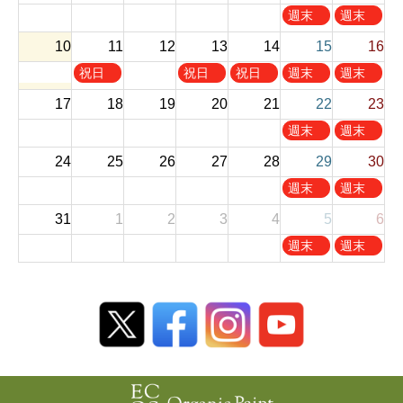
,
,
土
日
週末
週末
8
8
曜
曜
お休
お休
10
11
12
13
14
月
15
月
16
日
日
み
み
1
2
,
,
火
木
金
土
日
祝日
祝日
祝日
週末
週末
s
n
8
8
曜
曜
曜
曜
曜
お休
お休
t
d
17
18
19
20
21
22
23
月
月
日
日
日
日
日
み
み
2
2
8
9
,
,
,
,
,
土
日
週末
週末
0
0
t
t
8
8
8
8
8
曜
曜
お休
お休
2
2
h
h
24
25
26
27
28
29
30
月
月
月
月
月
日
日
み
み
6
6
2
2
1
1
1
1
1
,
,
土
日
週末
週末
0
0
1
3
4
5
6
8
8
曜
曜
お休
お休
2
2
t
t
t
t
t
31
1
2
3
4
5
6
月
月
日
日
み
み
6
6
h
h
h
h
h
2
2
,
,
土
日
週末
週末
2
2
2
2
2
2
3
8
8
曜
曜
お休
お休
0
0
0
0
0
n
r
月
月
日
日
み
み
2
2
2
2
2
d
d
2
3
,
,
6
6
6
6
6
2
2
9
0
9
9
0
0
t
t
月
月
2
2
h
h
5
6
6
6
2
2
t
t
0
0
h
h
2
2