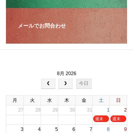
メールでお問合わせ
8月 2026
今日
月
火
水
木
金
土
日
27
28
29
30
31
1
2
土
日
週末
週末
曜
曜
お休
お休
3
4
5
6
7
8
9
日
日
み
み