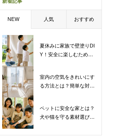
新着記事
人気
おすすめ
NEW
夏休みに家族で壁塗りDI
Y！安全に楽しむための
注意点を解説
室内の空気をきれいにす
る方法とは？簡単な対策
から専門的な対策まで紹
介
ペットに安全な家とは？
犬や猫を守る素材選びと
注意したい有害物質