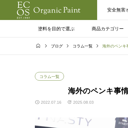
安全無害
塗料を目的で選ぶ
商品カテゴリー




海外のペンキ
ブログ
コラム一覧
ム一覧
コラム一覧

塗料はあり？
カフェみたいな家に
実用的な活用
い人へ。黒板塗料で
コラム一覧
と注意点！
るおしゃれ空間
海外のペンキ事
2022.07.16
2025.08.03