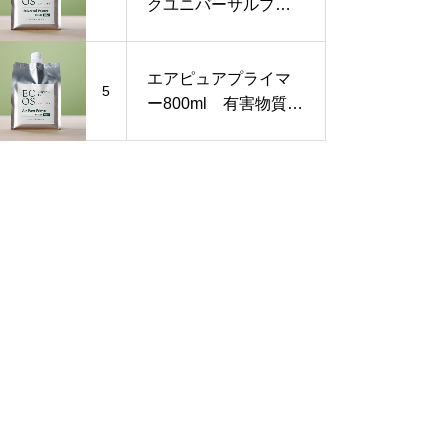
クユニバーサルプラ
イマー800ml《VOC
フリー無害ペンキ》
エアピュアプライマ
5
ー800ml 有害物質を
閉じ込める下地塗料
シックハウス対策