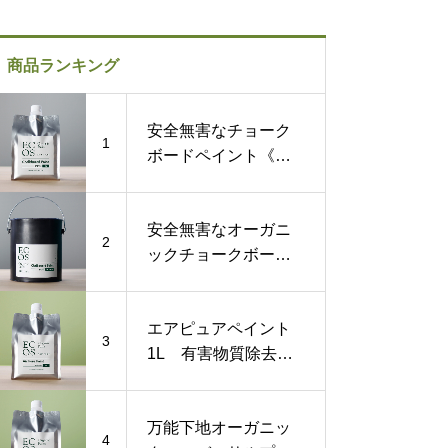
商品ランキング
安全無害なチョーク
1
ボードペイント《黒
板塗料》1L
安全無害なオーガニ
2
ックチョークボード
ペイント《黒板塗
料》1ガロン
エアピュアペイント
3
1L 有害物質除去す
る化学物質過敏症対
策塗料
万能下地オーガニッ
4