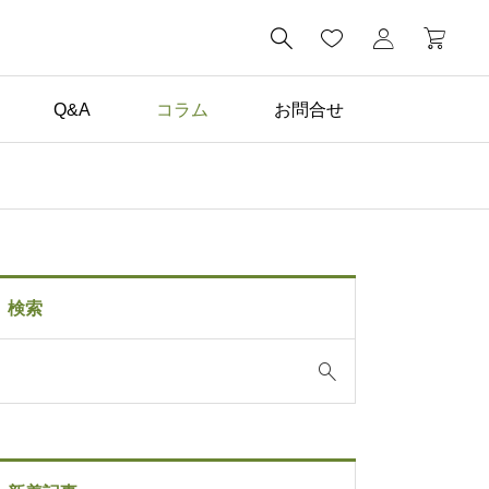

Q&A
コラム
お問合せ
コラム一覧

子どもが毎日描きたくな
る。家の中に黒板がある
検索
暮らし