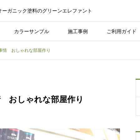
オーガニック塗料のグリーンエレファント
カラーサンプル
施工事例
ご利用ガイド
事情 おしゃれな部屋作り
コラム一覧
した
美容室やサロンでの黒板
つく
ボード｜活用のアイデア
や注意点を紹介！
情 おしゃれな部屋作り