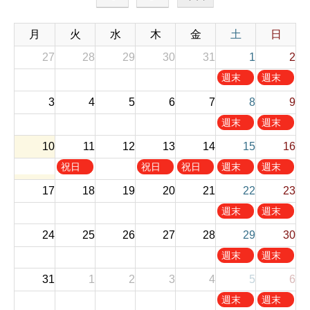
月
火
水
木
金
土
日
27
28
29
30
31
1
2
土
日
週末
週末
曜
曜
お休
お休
3
4
5
6
7
8
9
日
日
み
み
,
,
土
日
週末
週末
8
8
曜
曜
お休
お休
10
11
12
13
14
月
15
月
16
日
日
み
み
1
2
,
,
火
木
金
土
日
祝日
祝日
祝日
週末
週末
s
n
8
8
曜
曜
曜
曜
曜
お休
お休
t
d
17
18
19
20
21
22
23
月
月
日
日
日
日
日
み
み
2
2
8
9
,
,
,
,
,
土
日
週末
週末
0
0
t
t
8
8
8
8
8
曜
曜
お休
お休
2
2
h
h
24
25
26
27
28
29
30
月
月
月
月
月
日
日
み
み
6
6
2
2
1
1
1
1
1
,
,
土
日
週末
週末
0
0
1
3
4
5
6
8
8
曜
曜
お休
お休
2
2
t
t
t
t
t
31
1
2
3
4
5
6
月
月
日
日
み
み
6
6
h
h
h
h
h
2
2
,
,
土
日
週末
週末
2
2
2
2
2
2
3