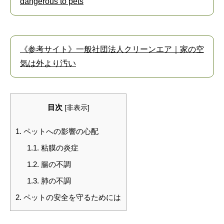
dangerous to pets
《参考サイト》一般社団法人クリーンエア｜家の空
気は外より汚い
目次
[
非表示
]
1.
ペットへの影響の心配
1.1.
粘膜の炎症
1.2.
腸の不調
1.3.
肺の不調
2.
ペットの安全を守るためには