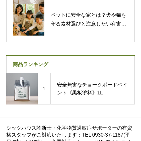
まで紹介
ペットに安全な家とは？犬や猫を
守る素材選びと注意したい有害物
質
商品ランキング
安全無害なチョークボードペイ
1
ント《黒板塗料》1L
シックハウス診断士・化学物質過敏症サポーターの有資
格スタッフがご対応いたします：TEL 0930-37-1187(平