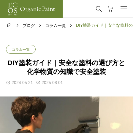





DIY塗装ガイド｜安全な塗料
ブログ
コラム一覧
コラム一覧
DIY塗装ガイド｜安全な塗料の選び方と
化学物質の知識で安全塗装
2024.05.21
2025.08.01