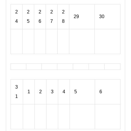
6
6
6
月
月
2
2
2
2
2
29
30
2
2
4
5
6
7
8
2
3
n
r
土
日
週末お
週末お
d
d
曜
曜
休み
休み
2
2
日
日
0
0
,
,
2
2
8
8
6
6
月
月
3
1
2
3
4
5
6
2
3
1
9
0
t
t
土
日
週末お
週末お
h
h
曜
曜
休み
休み
2
2
日
日