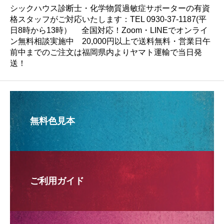
シックハウス診断士・化学物質過敏症サポーターの有資
格スタッフがご対応いたします：TEL 0930-37-1187(平
日8時から13時） 全国対応！Zoom・LINEでオンライ
ン無料相談実施中 20,000円以上で送料無料・営業日午
前中までのご注文は福岡県内よりヤマト運輸で当日発
送！
無料色見本
ご利用ガイド