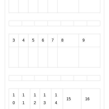
曜
曜
休み
休み
日
日
,
,
8
8
月
月
3
4
5
6
7
8
9
1
2
s
n
土
日
週末お
週末お
t
d
曜
曜
休み
休み
2
2
日
日
0
0
,
,
2
2
8
8
6
6
月
月
1
1
1
1
1
15
16
8
9
0
1
2
3
4
t
t