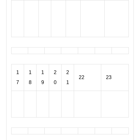
h
h
土
日
週末
週末
火
木
金
祝
祝
祝
2
2
曜
曜
お休
お休
曜
曜
曜
日
日
日
0
0
日
日
み
み
日
日
日
2
2
,
,
,
,
,
6
6
8
8
8
8
8
月
月
月
月
月
1
1
1
1
1
2
2
1
1
1
22
23
5
6
7
8
9
0
1
1
3
4
t
t
t
t
t
h
h
土
日
週末お
週末お
h
h
h
2
2
曜
曜
休み
休み
2
2
2
0
0
日
日
0
0
0
2
2
,
,
2
2
2
6
6
8
8