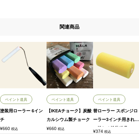
関連商品
ペイント道具
ペイント道具
ペイント道具
塗装用ローラー 6イン
【IKEAチョーク】炭酸
替ローラー スポンジロ
チ
カルシウム製チョーク
ーラー3インチ用きれい
に塗れる塗装道具
¥
660
¥
660
税込
税込
¥
374
税込