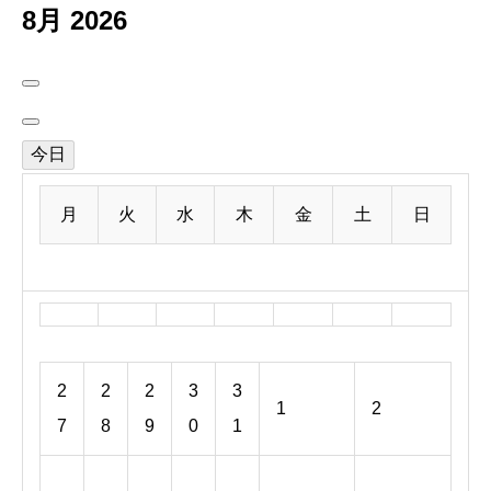
8月 2026
今日
月
火
水
木
金
土
日
2
2
2
3
3
1
2
7
8
9
0
1
土
日
週末お
週末お