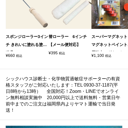
スポンジローラー3イン
替ローラー 6インチ
スーパーマグネッ
チ きれいに塗れる塗装
【メール便対応】
マグネットペイント
道具
用強力マグネット
¥
395
税込
¥
660
¥
1,100
税込
税込
シックハウス診断士・化学物質過敏症サポーターの有資
格スタッフがご対応いたします：TEL 0930-37-1187(平
日8時から13時） 全国対応！Zoom・LINEでオンライ
ン無料相談実施中 20,000円以上で送料無料・営業日午
前中までのご注文は福岡県内よりヤマト運輸で当日発
送！