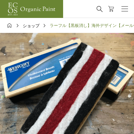




ラーフル【黒板消し】海外デザイン【メール
ショップ