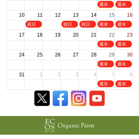
,
,
土
日
週末
週末
8
8
曜
曜
お休
お休
10
11
12
13
14
月
15
月
16
日
日
み
み
1
2
,
,
火
木
金
土
日
祝日
祝日
祝日
週末
週末
s
n
8
8
曜
曜
曜
曜
曜
お休
お休
t
d
17
18
19
20
21
22
23
月
月
日
日
日
日
日
み
み
2
2
8
9
,
,
,
,
,
土
日
週末
週末
0
0
t
t
8
8
8
8
8
曜
曜
お休
お休
2
2
h
h
24
25
26
27
28
29
30
月
月
月
月
月
日
日
み
み
6
6
2
2
1
1
1
1
1
,
,
土
日
週末
週末
0
0
1
3
4
5
6
8
8
曜
曜
お休
お休
2
2
t
t
t
t
t
31
1
2
3
4
5
6
月
月
日
日
み
み
6
6
h
h
h
h
h
2
2
,
,
土
日
週末
週末
2
2
2
2
2
2
3
8
8
曜
曜
お休
お休
0
0
0
0
0
n
r
月
月
日
日
み
み
2
2
2
2
2
d
d
2
3
,
,
6
6
6
6
6
2
2
9
0
9
9
0
0
t
t
月
月
2
2
h
h
5
6
6
6
2
2
t
t
0
0
h
h
2
2