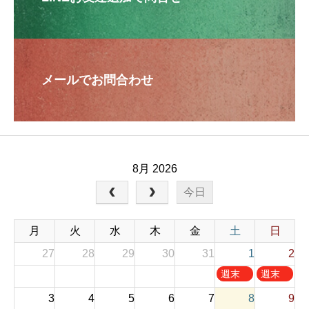
メールでお問合わせ
8月 2026
今日
月
火
水
木
金
土
日
27
28
29
30
31
1
2
土
日
週末
週末
曜
曜
お休
お休
3
4
5
6
7
8
9
日
日
み
み