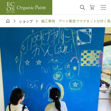




施工事例 アート教室でマグネットが付く黒板作成｜cr
ショップ