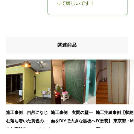
って嬉しいです！
関連商品
施工事例 自然になじ
施工事例 玄関の壁一
施工実績事例【収納
む落ち着いた黄色の安
面をDIYで大きな黒板へ
IY塗装】 東京都・
全無害塗料でDIY｜ワイ
邸｜case.014