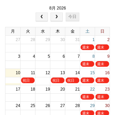
8月 2026
今日
月
火
水
木
金
土
日
27
28
29
30
31
1
2
土
日
週末
週末
曜
曜
お休
お休
3
4
5
6
7
8
9
日
日
み
み
,
,
土
日
週末
週末
8
8
曜
曜
お休
お休
10
11
12
13
14
月
15
月
16
日
日
み
み
1
2
,
,
火
木
金
土
日
祝日
祝日
祝日
週末
週末
s
n
8
8
曜
曜
曜
曜
曜
お休
お休
t
d
17
18
19
20
21
22
23
月
月
日
日
日
日
日
み
み
2
2
8
9
,
,
,
,
,
土
日
週末
週末
0
0
t
t
8
8
8
8
8
曜
曜
お休
お休
2
2
h
h
24
25
26
27
28
29
30
月
月
月
月
月
日
日
み
み
6
6
2
2
1
1
1
1
1
,
,
土
日
週末
週末
0
0