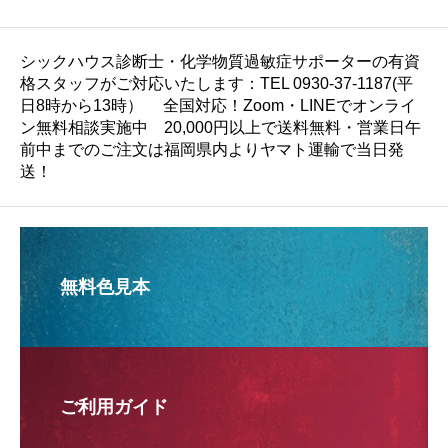
ルドツリー 様（長野
県）
シックハウス診断士・化学物質過敏症サポーターの有資
格スタッフがご対応いたします：TEL 0930-37-1187(平
日8時から13時） 全国対応！Zoom・LINEでオンライ
ン無料相談実施中 20,000円以上で送料無料・営業日午
前中までのご注文は福岡県内よりヤマト運輸で当日発
送！
無料色見本
ご利用ガイド