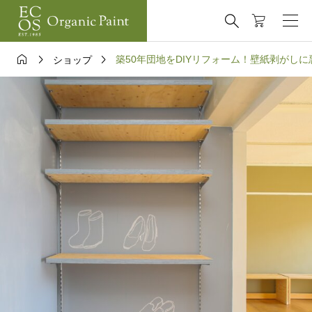




築50年団地をDIYリフォーム！壁紙剥がし
ショップ