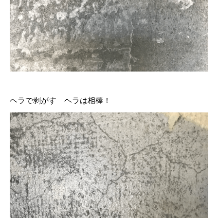
ヘラで剥がす ヘラは相棒！