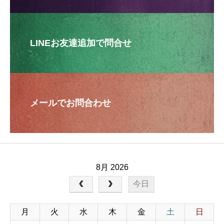
LINEお友達追加で問合せ
メールでお問合わせ
8月 2026
今日
月
火
水
木
金
土
日