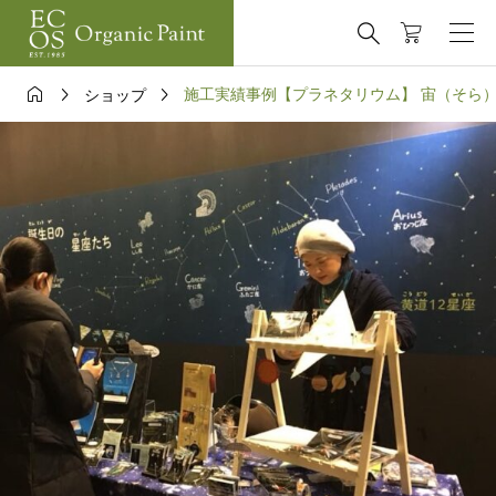




施工実績事例【プラネタリウム】 宙（そら）の学
ショップ