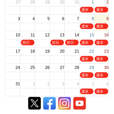
27
28
29
30
31
1
2
土
日
週末
週末
曜
曜
お休
お休
3
4
5
6
7
8
9
日
日
み
み
,
,
土
日
週末
週末
8
8
曜
曜
お休
お休
10
11
12
13
14
月
15
月
16
日
日
み
み
1
2
,
,
火
木
金
土
日
祝日
祝日
祝日
週末
週末
s
n
8
8
曜
曜
曜
曜
曜
お休
お休
t
d
17
18
19
20
21
22
23
月
月
日
日
日
日
日
み
み
2
2
8
9
,
,
,
,
,
土
日
週末
週末
0
0
t
t
8
8
8
8
8
曜
曜
お休
お休
2
2
h
h
24
25
26
27
28
29
30
月
月
月
月
月
日
日
み
み
6
6
2
2
1
1
1
1
1
,
,
土
日
週末
週末
0
0
1
3
4
5
6
8
8
曜
曜
お休
お休
2
2
t
t
t
t
t
31
1
2
3
4
5
6
月
月
日
日
み
み
6
6
h
h
h
h
h
2
2
,
,
土
日
週末
週末
2
2
2
2
2
2
3
8
8
曜
曜
お休
お休
0
0
0
0
0
n
r
月
月
日
日
み
み
2
2
2
2
2
d
d
2
3
,
,
6
6
6
6
6
2
2
9
0
9
9