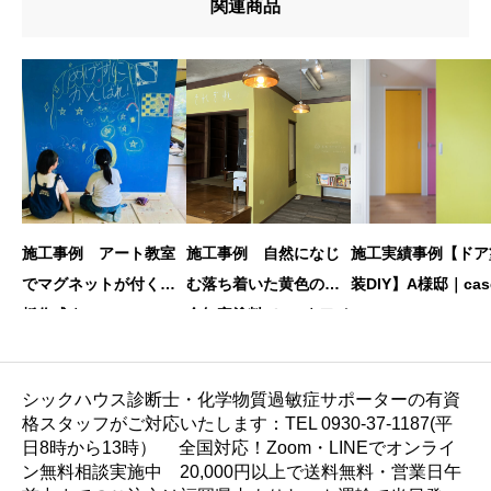
関連商品
施工事例 アート教室
施工事例 自然になじ
施工実績事例【ドア
でマグネットが付く黒
む落ち着いた黄色の安
装DIY】A様邸｜case
板作成｜craft for kids
全無害塗料でDIY｜ワイ
12
様 横浜
ルドツリー 様（長野
県）
シックハウス診断士・化学物質過敏症サポーターの有資
格スタッフがご対応いたします：TEL 0930-37-1187(平
日8時から13時） 全国対応！Zoom・LINEでオンライ
ン無料相談実施中 20,000円以上で送料無料・営業日午