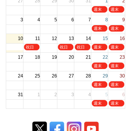
27
28
29
30
31
1
2
土
日
週末
週末
曜
曜
お休
お休
3
4
5
6
7
8
9
日
日
み
み
,
,
土
日
週末
週末
8
8
曜
曜
お休
お休
10
11
12
13
14
月
15
月
16
日
日
み
み
1
2
,
,
火
木
金
土
日
祝日
祝日
祝日
週末
週末
s
n
8
8
曜
曜
曜
曜
曜
お休
お休
t
d
17
18
19
20
21
22
23
月
月
日
日
日
日
日
み
み
2
2
8
9
,
,
,
,
,
土
日
週末
週末
0
0
t
t
8
8
8
8
8
曜
曜
お休
お休
2
2
h
h
24
25
26
27
28
29
30
月
月
月
月
月
日
日
み
み
6
6
2
2
1
1
1
1
1
,
,
土
日
週末
週末
0
0
1
3
4
5
6
8
8
曜
曜
お休
お休
2
2
t
t
t
t
t
31
1
2
3
4
5
6
月
月
日
日
み
み
6
6
h
h
h
h
h
2
2
,
,
土
日
週末
週末
2
2
2
2
2
2
3
8
8
曜
曜
お休
お休
0
0
0
0
0
n
r
月
月
日
日
み
み
2
2
2
2
2
d
d
2
3
,
,
6
6
6
6
6
2
2
9
0
9
9
0
0
t
t