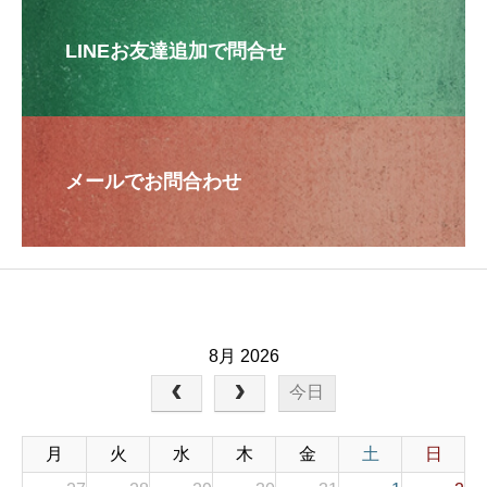
LINEお友達追加で問合せ
メールでお問合わせ
8月 2026
今日
月
火
水
木
金
土
日