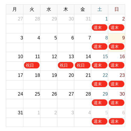
月
火
水
木
金
土
日
27
28
29
30
31
1
2
土
日
週末
週末
曜
曜
お休
お休
3
4
5
6
7
8
9
日
日
み
み
,
,
土
日
週末
週末
8
8
曜
曜
お休
お休
10
11
12
13
14
月
15
月
16
日
日
み
み
1
2
,
,
火
木
金
土
日
祝日
祝日
祝日
週末
週末
s
n
8
8
曜
曜
曜
曜
曜
お休
お休
t
d
17
18
19
20
21
22
23
月
月
日
日
日
日
日
み
み
2
2
8
9
,
,
,
,
,
土
日
週末
週末
0
0
t
t
8
8
8
8
8
曜
曜
お休
お休
2
2
h
h
24
25
26
27
28
29
30
月
月
月
月
月
日
日
み
み
6
6
2
2
1
1
1
1
1
,
,
土
日
週末
週末
0
0
1
3
4
5
6
8
8
曜
曜
お休
お休
2
2
t
t
t
t
t
31
1
2
3
4
5
6
月
月
日
日
み
み
6
6
h
h
h
h
h
2
2
,
,
土
日
週末
週末
2
2
2
2
2
2
3
8
8
曜
曜
お休
お休
0
0
0
0
0
n
r