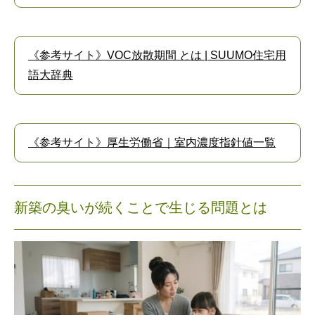
《参考サイト》VOC放散期間 とは | SUUMO住宅用
語大辞典
《参考サイト》厚生労働省｜室内濃度指針値一覧
新築の臭いが続くことで生じる問題とは