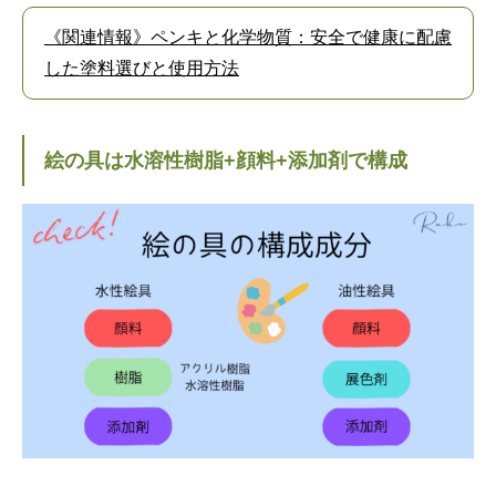
《関連情報》ペンキと化学物質：安全で健康に配慮
した塗料選びと使用方法
絵の具は水溶性樹脂+顔料+添加剤で構成