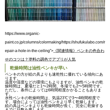
https://www.organic-
paint.co.jp/columns/colormaking/https://shufukulabo.com/r
epair-a-hole-in-the-ceiling”>
《関連情報》ペンキの色合わ
せのコツは？塗料の調色でアプリが人気
乾燥時間は油性ペンキが早い
ペンキの方が絵の具よりも速乾性に優れている傾向にあ
ります。
温度や湿度などの環境にもよりますが、油性ペンキの乾
燥時間は、夏場だと1〜2時間、冬場でも2〜5時間です。
ただし、条件によっては6時間程度かかることもありま
す。
水性ペンキの乾燥時間は、気温23℃で3〜4時間程度で
す。場合によっては油性ペンキより早く乾燥します。
絵の具はペンキよりも乾燥時間が長く、完全に乾燥する
までに日数を要します。