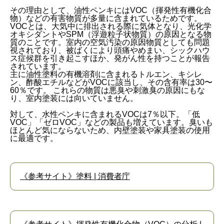
その理由として、油性ペンキにはVOC（揮発性有機化合
物）などの有害物質が多量に含まれているためです。
VOCとは、大気中に排出される際に気体となり、光化学
オキシダントやSPM（浮遊粒子状物質）の原因となる物
質のことです。室内の空気汚染の原因物質としても問題
視されており、被ばくにより頭痛やめまい、シックハウ
ス症候群を引き起こすほか、発がん性を持つことが報告
されています。
主に油性塗料の有機溶剤に含まれるトルエン、キシレ
ン、酢酸エチルなどがVOCに該当し、その含有率は30〜
60％です。 これらの物質は悪臭や刺激臭の原因にもな
り、室内塗装には向いていません。
対して、水性ペンキに含まれるVOCは7％以下。「低
VOC」「ゼロVOC」などの製品も増えています。臭いも
ほとんど気にならないため、内壁塗装や家具塗装の使用
に最適です。
《参考サイト》塗料 | 消費者庁