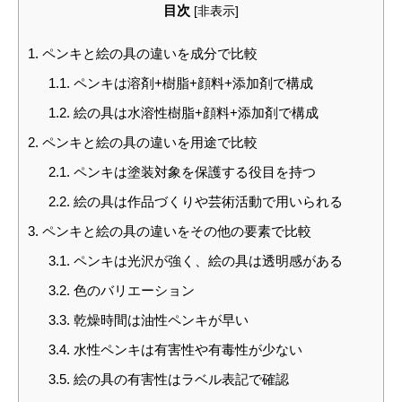
目次
[
非表示
]
1.
ペンキと絵の具の違いを成分で比較
1.1.
ペンキは溶剤+樹脂+顔料+添加剤で構成
1.2.
絵の具は水溶性樹脂+顔料+添加剤で構成
2.
ペンキと絵の具の違いを用途で比較
2.1.
ペンキは塗装対象を保護する役目を持つ
2.2.
絵の具は作品づくりや芸術活動で用いられる
3.
ペンキと絵の具の違いをその他の要素で比較
3.1.
ペンキは光沢が強く、絵の具は透明感がある
3.2.
色のバリエーション
3.3.
乾燥時間は油性ペンキが早い
3.4.
水性ペンキは有害性や有毒性が少ない
3.5.
絵の具の有害性はラベル表記で確認