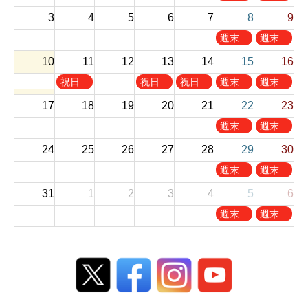
曜
曜
お休
お休
3
4
5
6
7
8
9
日
日
み
み
,
,
土
日
週末
週末
8
8
曜
曜
お休
お休
10
11
12
13
14
月
15
月
16
日
日
み
み
1
2
,
,
火
木
金
土
日
祝日
祝日
祝日
週末
週末
s
n
8
8
曜
曜
曜
曜
曜
お休
お休
t
d
17
18
19
20
21
22
23
月
月
日
日
日
日
日
み
み
2
2
8
9
,
,
,
,
,
土
日
週末
週末
0
0
t
t
8
8
8
8
8
曜
曜
お休
お休
2
2
h
h
24
25
26
27
28
29
30
月
月
月
月
月
日
日
み
み
6
6
2
2
1
1
1
1
1
,
,
土
日
週末
週末
0
0
1
3
4
5
6
8
8
曜
曜
お休
お休
2
2
t
t
t
t
t
31
1
2
3
4
5
6
月
月
日
日
み
み
6
6
h
h
h
h
h
2
2
,
,
土
日
週末
週末
2
2
2
2
2
2
3
8
8
曜
曜
お休
お休
0
0
0
0
0
n
r
月
月
日
日
み
み
2
2
2
2
2
d
d
2
3
,
,
6
6
6
6
6
2
2
9
0
9
9
0
0
t
t
月
月
2
2
h
h
5
6
6
6
2
2