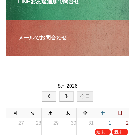
LINEお友達追加で問合せ
メールでお問合わせ
8月 2026
今日
月
火
水
木
金
土
日
27
28
29
30
31
1
2
土
日
週末
週末