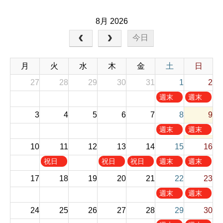
8月 2026
今日
月
火
水
木
金
土
日
27
28
29
30
31
1
2
土
日
週末
週末
曜
曜
お休
お休
3
4
5
6
7
8
9
日
日
み
み
,
,
土
日
週末
週末
8
8
曜
曜
お休
お休
10
11
12
13
14
月
15
月
16
日
日
み
み
1
2
,
,
火
木
金
土
日
祝日
祝日
祝日
週末
週末
s
n
8
8
曜
曜
曜
曜
曜
お休
お休
t
d
17
18
19
20
21
22
23
月
月
日
日
日
日
日
み
み
2
2
8
9
,
,
,
,
,
土
日
週末
週末
0
0
t
t
8
8
8
8
8
曜
曜
お休
お休
2
2
h
h
24
25
26
27
28
29
30
月
月
月
月
月
日
日
み
み
6
6
2
2
1
1
1
1
1
,
,