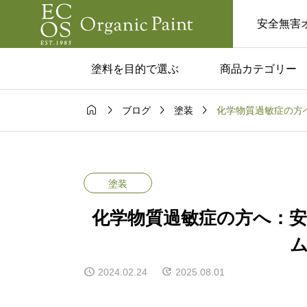
安全無害
塗料を目的で選ぶ
商品カテゴリー




化学物質過敏症の方
ブログ
塗装
ム一覧
コラム一覧

塗料はあり？
カフェみたいな家に
実用的な活用
い人へ。黒板塗料で
塗装
と注意点！
るおしゃれ空間
化学物質過敏症の方へ：
2024.02.24
2025.08.01