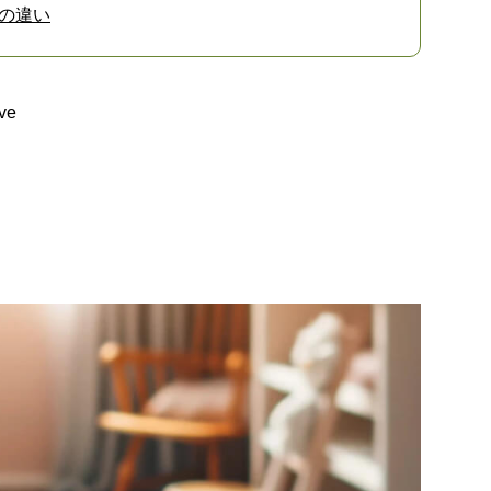
料の違い
ive