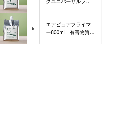
クユニバーサルプラ
イマー800ml《VOC
フリー無害ペンキ》
エアピュアプライマ
5
ー800ml 有害物質を
閉じ込める下地塗料
シックハウス対策