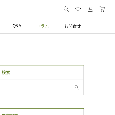

Q&A
コラム
お問合せ
コラム一覧

子どもが毎日描きたくな
る。家の中に黒板がある
検索
暮らし