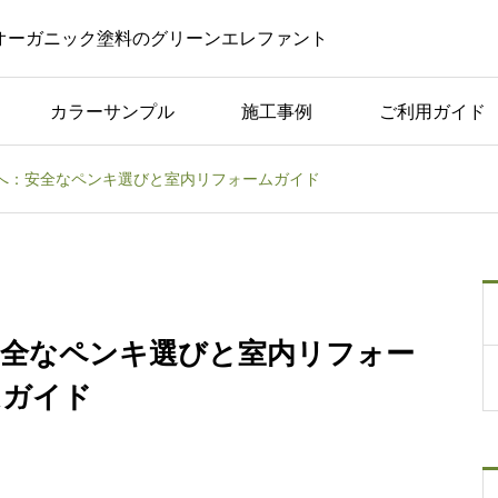
オーガニック塗料のグリーンエレファント
カラーサンプル
施工事例
ご利用ガイド
へ：安全なペンキ選びと室内リフォームガイド
コラム一覧
した
美容室やサロンでの黒板
つく
ボード｜活用のアイデア
や注意点を紹介！
安全なペンキ選びと室内リフォー
ムガイド