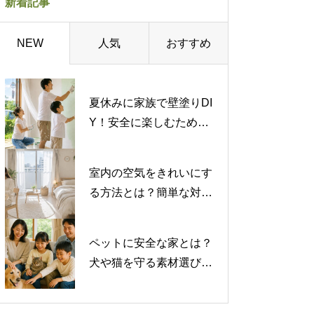
新着記事
人気
おすすめ
NEW
夏休みに家族で壁塗りDI
Y！安全に楽しむための
注意点を解説
室内の空気をきれいにす
る方法とは？簡単な対策
から専門的な対策まで紹
介
ペットに安全な家とは？
犬や猫を守る素材選びと
注意したい有害物質