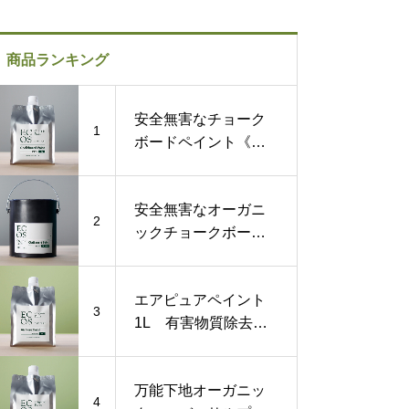
商品ランキング
安全無害なチョーク
1
ボードペイント《黒
板塗料》1L
安全無害なオーガニ
2
ックチョークボード
ペイント《黒板塗
料》1ガロン
エアピュアペイント
3
1L 有害物質除去す
る化学物質過敏症対
策塗料
万能下地オーガニッ
4