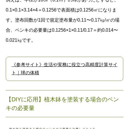
0.1×0.1×3.14×4＝0.1256で表面積は0.1256㎡になりま
す。塗布回数が1回で規定塗布量が0.11〜0.17㎏/㎡の場
合、ペンキの必要量は0.1256×1×0.11/0.17＝約0.014〜
0.021㎏です。
《参考サイト》生活や実務に役立つ高精度計算サイ
ト｜球の体積
【DIYに応用】植木鉢を塗装する場合のペン
キの必要量