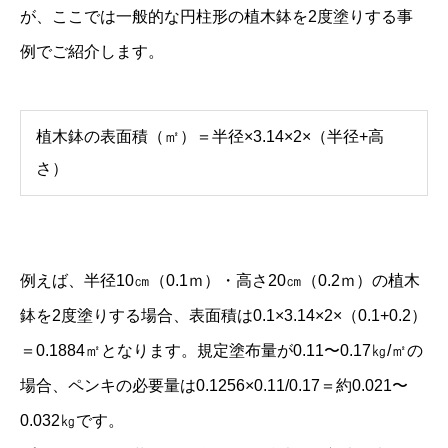
が、ここでは一般的な円柱形の植木鉢を2度塗りする事
例でご紹介します。
植木鉢の表面積（㎡）＝半径×3.14×2×（半径+高
さ）
例えば、半径10㎝（0.1ｍ）・高さ20㎝（0.2ｍ）の植木
鉢を2度塗りする場合、表面積は0.1×3.14×2×（0.1+0.2）
＝0.1884㎡となります。規定塗布量が0.11〜0.17㎏/㎡の
場合、ペンキの必要量は0.1256×0.11/0.17＝約0.021〜
0.032㎏です。