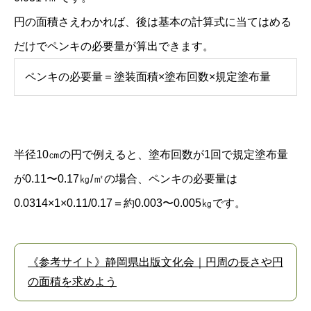
円の面積さえわかれば、後は基本の計算式に当てはめる
だけでペンキの必要量が算出できます。
ペンキの必要量＝塗装面積×塗布回数×規定塗布量
半径10㎝の円で例えると、塗布回数が1回で規定塗布量
が0.11〜0.17㎏/㎡の場合、ペンキの必要量は
0.0314×1×0.11/0.17＝約0.003〜0.005㎏です。
《参考サイト》静岡県出版文化会｜円周の長さや円
の面積を求めよう