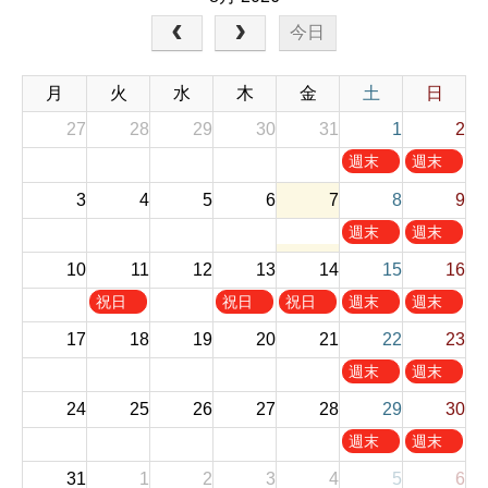
今日
月
火
水
木
金
土
日
27
28
29
30
31
1
2
土
日
週末
週末
曜
曜
お休
お休
3
4
5
6
7
8
9
日
日
み
み
,
,
土
日
週末
週末
8
8
曜
曜
お休
お休
10
11
12
13
14
月
15
月
16
日
日
み
み
1
2
,
,
火
木
金
土
日
祝日
祝日
祝日
週末
週末
s
n
8
8
曜
曜
曜
曜
曜
お休
お休
t
d
17
18
19
20
21
22
23
月
月
日
日
日
日
日
み
み
2
2
8
9
,
,
,
,
,
土
日
週末
週末
0
0
t
t
8
8
8
8
8
曜
曜
お休
お休
2
2
h
h
24
25
26
27
28
29
30
月
月
月
月
月
日
日
み
み
6
6
2
2
1
1
1
1
1
,
,
土
日
週末
週末
0
0
1
3
4
5
6
8
8
曜
曜
お休
お休
2
2
t
t
t
t
t
31
1
2
3
4
5
6
月
月
日
日
み
み