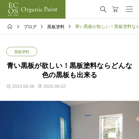





青い黒板が欲しい！黒板塗料な
ブログ
黒板塗料
黒板塗料
青い黒板が欲しい！黒板塗料ならどんな
色の黒板も出来る
2023.06.08
2025.08.02