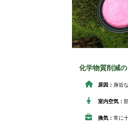
化学物質削減
原因：
身近
室内空気：
換気：
常に