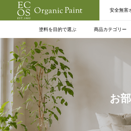
安全無害
塗料を目的で選ぶ
商品カテゴリー
ム一覧
コラム一覧

塗料はあり？
カフェみたいな家に
実用的な活用
い人へ。黒板塗料で
と注意点！
るおしゃれ空間
お