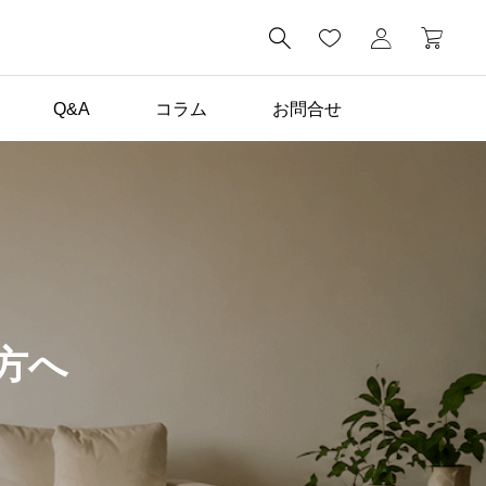

Q&A
コラム
お問合せ
コラム一覧

子どもが毎日描きたくな
る。家の中に黒板がある
暮らし
方へ