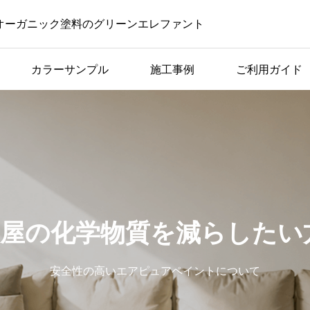
オーガニック塗料のグリーンエレファント
カラーサンプル
施工事例
ご利用ガイド
コラム一覧
した
美容室やサロンでの黒板
つく
ボード｜活用のアイデア
や注意点を紹介！
部屋の化学物質を減らしたい
安全性の高いエアピュアペイントについて